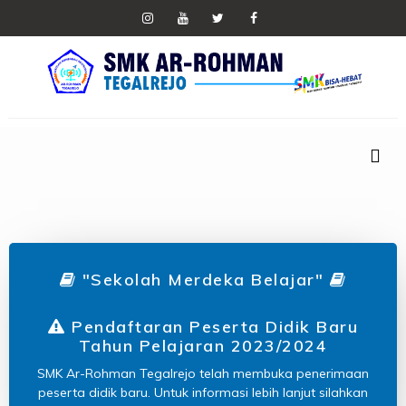
"Sekolah Merdeka Belajar"
Pendaftaran Peserta Didik Baru
Tahun Pelajaran 2023/2024
SMK Ar-Rohman Tegalrejo telah membuka penerimaan
peserta didik baru. Untuk informasi lebih lanjut silahkan